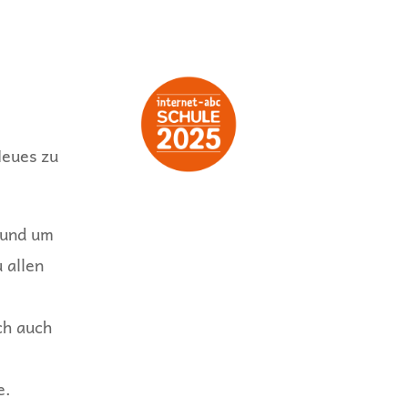
Neues zu
rund um
 allen
ch auch
e.