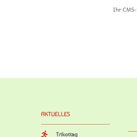
Ihr CMS
AKTUELLES

Trikottag