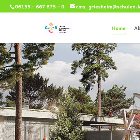
06155 – 667 875 – 0
cms_griesheim@schulen.l
Home
Ak