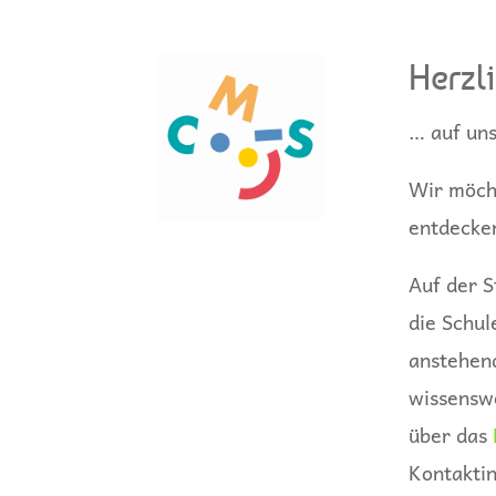
Herzl
… auf un
Wir möcht
entdecke
Auf der S
die Schul
anstehen
wissenswe
über das
Kontaktin