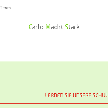
-Team.
C
arlo
M
acht
S
tark
LERNEN SIE UNSERE SCHU