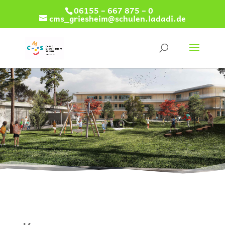
06155 – 667 875 – 0
cms_griesheim@schulen.ladadi.de