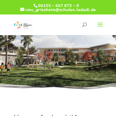
06155 – 667 875 – 0
cms_griesheim@schulen.ladadi.de