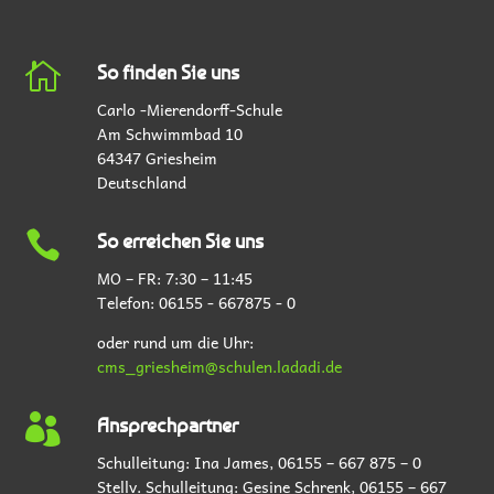

So finden Sie uns
Carlo -Mierendorff-Schule
Am Schwimmbad 10
64347 Griesheim
Deutschland

So erreichen Sie uns
MO – FR: 7:30 – 11:45
Telefon:
06155 - 667875 - 0
oder rund um die Uhr:
cms_griesheim@schulen.ladadi.de

Ansprechpartner
Schulleitung: Ina James,
06155 – 667 875 – 0
Stellv. Schulleitung: Gesine Schrenk,
06155 – 667