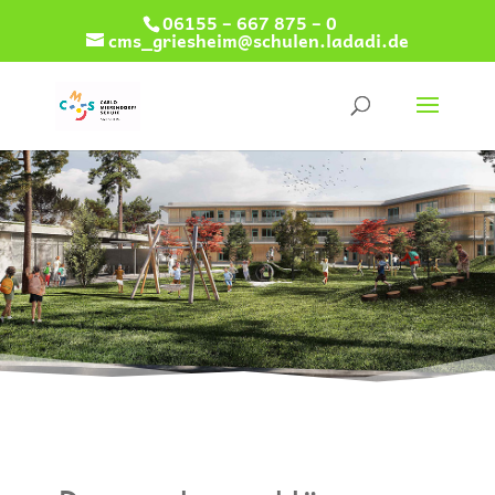
06155 – 667 875 – 0
cms_griesheim@schulen.ladadi.de