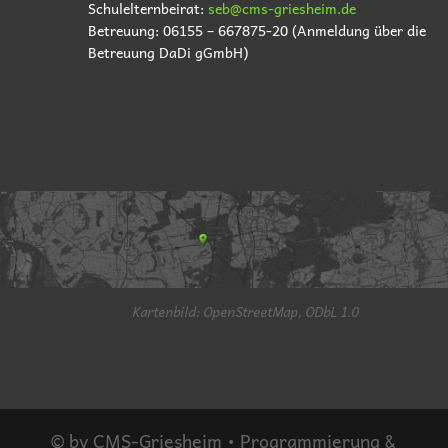
Schulelternbeirat:
seb@cms-griesheim.de
Betreuung: 06155 – 667875-20 (Anmeldung über die
Betreuung DaDi gGmbH)
Kartenbild: OpenStreetMap, ODbL 1.0
© by CMS-Griesheim • Programmierung &