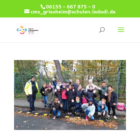
06155 – 667 875 – 0
cms_griesheim@schulen.ladadi.de