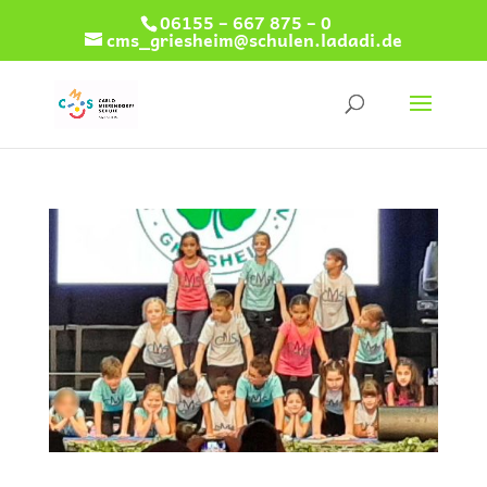
06155 – 667 875 – 0
cms_griesheim@schulen.ladadi.de