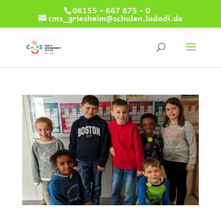
06155 – 667 875 – 0
cms_griesheim@schulen.ladadi.de